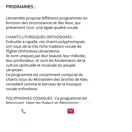
PROGRAMMES :
L’ensemble propose différents programmes en
fonction des circonstances et des lieux, qui
présentent tous une égale qualité vocale.
CHANTS LITURGIQUES ORTHODOXES :
Exécutés a capella ces chants polyphoniques
ont issus de la très riche tradition vocale de
l’Église Orthodoxe ukrainienne.
Ils sont uniques par leur beauté, leur mélodie,
leur profondeur, et sont les fondements de la
culture spirituelle et musicale du peuple
ukrainien.
Ce programme est notamment composé de
chants issus du Monastère des Grottes de Kiev,
considéré comme le berceau de la musique
vocale orthodoxe.
POLYPHONIES COSAQUES : Ce programme est
émouvant, plein de chaleur et d’émotions :
joies et peines, amour et désespoir, le chant
exprime un intense sentiment de liberté. La
lutte pour l’existence et la paix s’exprime dans
l’amplitude et la profondeur des voix.
Les variations de l’harmonie et du rythme, et la
force de ces polyphonies en font des joyaux de