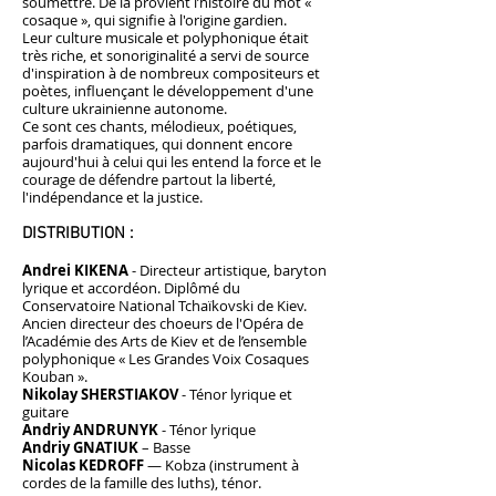
soumettre. De là provient l’histoire du mot «
cosaque », qui signifie à l'origine gardien.
Leur culture musicale et polyphonique était
très riche, et sonoriginalité a servi de source
d'inspiration à de nombreux compositeurs et
poètes, influençant le développement d'une
culture ukrainienne autonome.
Ce sont ces chants, mélodieux, poétiques,
parfois dramatiques, qui donnent encore
aujourd'hui à celui qui les entend la force et le
courage de défendre partout la liberté,
l'indépendance et la justice.
DISTRIBUTION :
Andrei KIKENA
- Directeur artistique, baryton
lyrique et accordéon. Diplômé du
Conservatoire National Tchaïkovski de Kiev.
Ancien directeur des choeurs de l'Opéra de
l’Académie des Arts de Kiev et de l’ensemble
polyphonique « Les Grandes Voix Cosaques
Kouban ».
Nikolay SHERSTIAKOV
- Ténor lyrique et
guitare
Andriy ANDRUNYK
- Ténor lyrique
Andriy GNATIUK
– Basse
Nicolas KEDROFF
— Kobza (instrument à
cordes de la famille des luths), ténor.