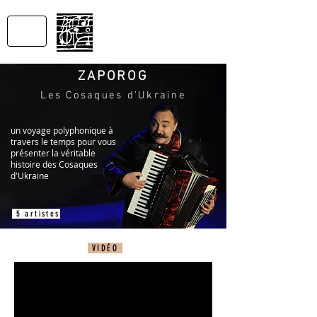
SONS
DU MONDE
Productions
ZAPOROG
Les Cosaques d'Ukraine
un voyage polyphonique à
travers le temps pour vous
présenter la véritable
histoire des Cosaques
d'Ukraine
5 artistes
VIDÉO