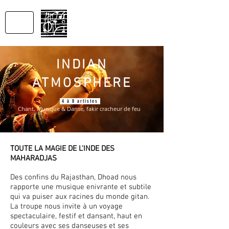
SONS
DU MONDE
Productions
INDIAN
ATMOSPHERE
4 à 8 artistes
Chant, Musique & Danse, fakir cracheur de feu
TOUTE LA MAGIE DE L'INDE DES
MAHARADJAS
Des confins du Rajasthan, Dhoad nous
rapporte une musique enivrante et subtile
qui va puiser aux racines du monde gitan.
La troupe nous invite à un voyage
spectaculaire, festif et dansant, haut en
couleurs avec ses danseuses et ses