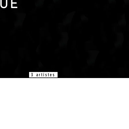
UE
3 artistes