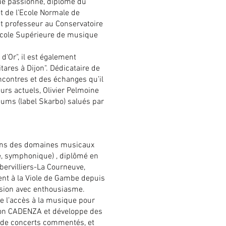
ue passionné, diplômé du
t de l’Ecole Normale de
nt professeur au Conservatoire
’École Supérieure de musique
d'Or", il est également
itares à Dijon". Dédicataire de
contres et des échanges qu’il
rs actuels, Olivier Pelmoine
lbums (label Skarbo) salués par
dans des domaines musicaux
se, symphonique) , diplômé en
bervilliers-La Courneuve,
nt à la Viole de Gambe depuis
ssion avec enthousiasme.
e l’accès à la musique pour
tion CADENZA et développe des
n de concerts commentés, et