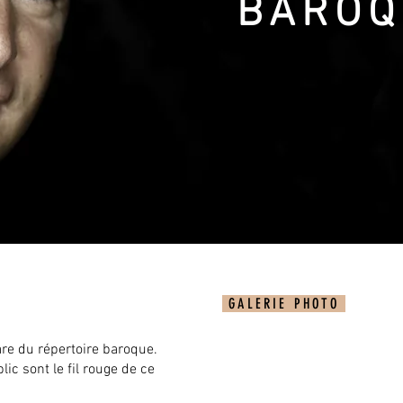
BAROQ
GALERIE PHOTO
re du répertoire baroque.
lic sont le fil rouge de ce