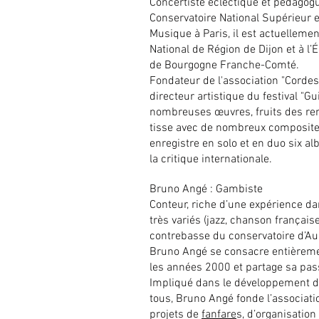
Concertiste éclectique et pédagog
Conservatoire National Supérieur e
Musique à Paris, il est actuelleme
National de Région de Dijon et à l
de Bourgogne Franche-Comté.
Fondateur de l'association "Cordes 
directeur artistique du festival "Gu
nombreuses œuvres, fruits des ren
tisse avec de nombreux compositeu
enregistre en solo et en duo six a
la critique internationale.
Bruno Angé : Gambiste
Conteur, riche d’une expérience 
très variés (jazz, chanson françai
contrebasse du conservatoire d’Au
Bruno Angé se consacre entièreme
les années 2000 et partage sa pa
Impliqué dans le développement d
tous, Bruno Angé fonde l’associa
projets de
fanfare
s, d’organisatio