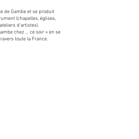
iole de Gambe et se produit
rument (chapelles, églises,
eliers d’artistes).
e gambe chez … ce soir » en se
travers toute la France.