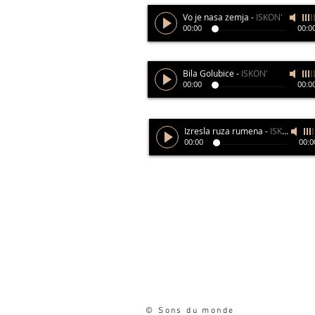
Vo je nasa zemja
-
ISKON'
00:00
00:0
Bila Golubice
-
ISKON'
00:00
00:0
Izresla ruza rumena
-
ISKON'
00:00
00:0
© Sons du monde