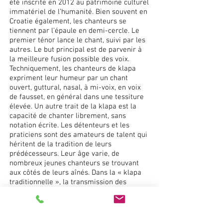
été inscrite en 2012 au patrimoine culturel
immatériel de l’humanité. Bien souvent en
Croatie également, les chanteurs se
tiennent par l’épaule en demi-cercle. Le
premier ténor lance le chant, suivi par les
autres. Le but principal est de parvenir à
la meilleure fusion possible des voix.
Techniquement, les chanteurs de klapa
expriment leur humeur par un chant
ouvert, guttural, nasal, à mi-voix, en voix
de fausset, en général dans une tessiture
élevée. Un autre trait de la klapa est la
capacité de chanter librement, sans
notation écrite. Les détenteurs et les
praticiens sont des amateurs de talent qui
héritent de la tradition de leurs
prédécesseurs. Leur âge varie, de
nombreux jeunes chanteurs se trouvant
aux côtés de leurs aînés. Dans la « klapa
traditionnelle », la transmission des
connaissances se fait oralement.
Les principaux traits de caractère de ce
type de chant sont l'harmonie et la