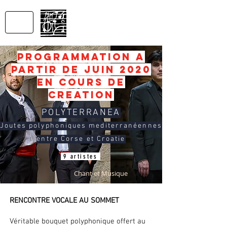
SONS
DU MONDE
Productions
PROGRAMMATION A
PARTIR DE JUIN 2020
EN COURS DE
CREATION
POLYTERRANEA
Joutes polyphoniques mediterranéennes
entre Corse et Croatie
9 artistes
Chant et Musique
RENCONTRE VOCALE AU SOMMET
Véritable bouquet polyphonique offert au